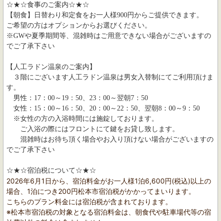
☆★☆食事のご案内☆★☆
【朝食】
日替わり和定食をお一人様900円からご提供できます。
ご希望の方はオプションからお選びください。
※GWや夏季期間等、混雑時はご用意できない場合がございますの
でご了承下さい
【人工ラドン温泉のご案内】
３階にございます人工ラドン温泉は男女入替制にてご利用頂けま
す。
男性：17：00～19：50、23：00～翌朝7：50
女性：15：00～16：50、20：00～22：50、翌朝8：00～9：50
※女性の方の入浴時間には施錠しております。
ご入浴の際にはフロントにて鍵をお貸し致します。
混雑時はお待ち頂く場合やお入り頂けない場合がございますの
でご了承下さい
☆★☆宿泊税について☆★☆
2026年6月1日から、宿泊料金がお一人様1泊6,600円(税込)以上の
場合、1泊につき200円松本市宿泊税がかかってまいります。
こちらのプラン料金には宿泊税が含まれております。
※松本市宿泊税の対象となる宿泊料金は、朝食代や駐車場代等の宿