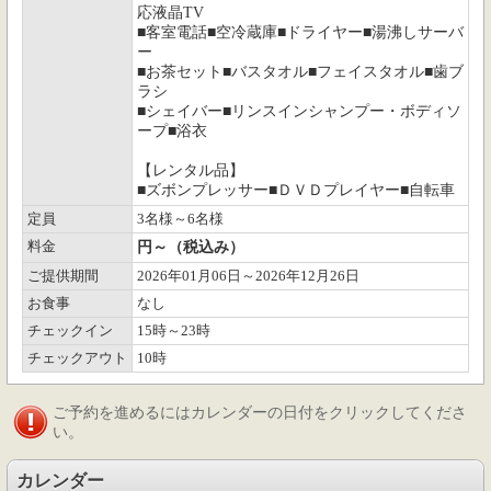
応液晶TV
■客室電話■空冷蔵庫■ドライヤー■湯沸しサーバ
ー
■お茶セット■バスタオル■フェイスタオル■歯ブ
ラシ
■シェイバー■リンスインシャンプー・ボディソ
ープ■浴衣
【レンタル品】
■ズボンプレッサー■ＤＶＤプレイヤー■自転車
定員
3名様～6名様
料金
円～（税込み）
ご提供期間
2026年01月06日～2026年12月26日
お食事
なし
チェックイン
15時～23時
チェックアウト
10時
ご予約を進めるにはカレンダーの日付をクリックしてくださ
い。
カレンダー