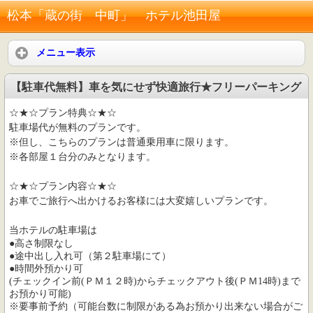
松本「蔵の街 中町」 ホテル池田屋
メニュー表示
【駐車代無料】車を気にせず快適旅行★フリーパーキング
☆★☆プラン特典☆★☆
駐車場代が無料のプランです。
※但し、こちらのプランは普通乗用車に限ります。
※各部屋１台分のみとなります。
☆★☆プラン内容☆★☆
お車でご旅行へ出かけるお客様には大変嬉しいプランです。
当ホテルの駐車場は
●高さ制限なし
●途中出し入れ可（第２駐車場にて）
●時間外預かり可
(チェックイン前(ＰＭ１２時)からチェックアウト後(ＰＭ14時)まで
お預かり可能)
※要事前予約（可能台数に制限がある為お預かり出来ない場合がご