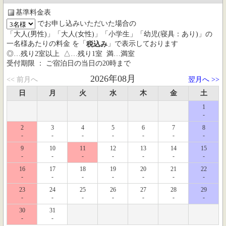
基準料金表
でお申し込みいただいた場合の
「大人(男性)」「大人(女性)」「小学生」「幼児(寝具：あり)」の
一名様あたりの料金 を「
」で表示しております
税込み
◎…残り2室以上 △…残り1室 満…満室
受付期限 ： ご宿泊日の当日の20時まで
2026年08月
<< 前月へ
翌月へ >>
日
月
火
水
木
金
土
1
-
2
3
4
5
6
7
8
-
-
-
-
-
-
-
9
10
11
12
13
14
15
-
-
-
-
-
-
-
16
17
18
19
20
21
22
-
-
-
-
-
-
-
23
24
25
26
27
28
29
-
-
-
-
-
-
-
30
31
-
-