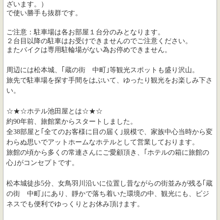
ざいます。）
で使い勝手も抜群です。
ご注意：駐車場は各お部屋１台分のみとなります。
２台目以降の駐車はお受けできませんのでご注意ください。
またバイクは専用駐輪場がない為お停めできません。
周辺には松本城、｢蔵の街 中町｣等観光スポットも盛り沢山。
旅先で駐車場を探す手間をはぶいて、ゆったり観光をお楽しみ下さ
い。
☆★☆ホテル池田屋とは☆★☆
約90年前、旅館業からスタートしました。
全38部屋と｢全てのお客様に目の届く｣規模で、家族中心当時から変
わらぬ思いでアットホームなホテルとして営業しております。
旅館の頃から多くの常連さんにご愛顧頂き、｢ホテルの箱に旅館の
心｣がコンセプトです。
松本城徒歩5分、女鳥羽川沿いに位置し昔ながらの街並みが残る｢蔵
の街 中町｣にあり、靜かで落ち着いた環境の中、観光にも、ビジ
ネスでも便利でゆっくりとお休み頂けます。