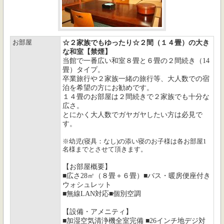
お部屋
☆２家族でもゆったり☆２間（１４畳）の大き
な和室【禁煙】
当館で一番広い和室８畳と６畳の２間続き（14
畳）タイプ。
卒業旅行や２家族一緒の旅行等、大人数での宿
泊を希望の方にお勧めです。
１４畳のお部屋は２間続きで２家族でも十分な
広さ。
とにかく大人数でガヤガヤしたい方は必見で
す。
※幼児(寝具：なし)の添い寝のお子様は各お部屋1
名様までとさせて頂きます。
【お部屋概要】
■広さ28㎡（８畳＋６畳）■バス・暖房便座付き
ウォシュレット
■無線LAN対応■個別空調
【設備・アメニティ】
■加湿空気清浄機全室完備 ■26インチ地デジ対