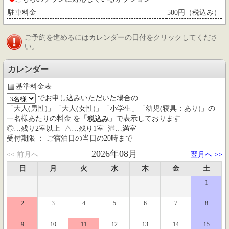
駐車料金
500円（税込み）
ご予約を進めるにはカレンダーの日付をクリックしてくださ
い。
カレンダー
基準料金表
でお申し込みいただいた場合の
「大人(男性)」「大人(女性)」「小学生」「幼児(寝具：あり)」の
一名様あたりの料金 を「
」で表示しております
税込み
◎…残り2室以上 △…残り1室 満…満室
受付期限 ： ご宿泊日の当日の20時まで
2026年08月
<< 前月へ
翌月へ >>
日
月
火
水
木
金
土
1
-
2
3
4
5
6
7
8
-
-
-
-
-
-
-
9
10
11
12
13
14
15