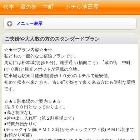
松本「蔵の街 中町」 ホテル池田屋
メニュー表示
ご夫婦や大人数の方のスタンダードプラン
☆★☆プラン内容☆★☆
私どもの一般的なご宿泊プランです。
周辺には松本城(徒歩５分)、縄手通り(橋向こう)、｢蔵の街 中町｣
(すぐ裏)と観光スポットが満載の立地。
駐車場も駅東口徒歩圏(徒歩１０分)のホテルで最安値。
初めて松本へ来た方も、古い町が好きで良く来る方にも便利な環境
です。
☆★☆駐車場のご案内☆★☆
1泊５００円となっております。
●高さ制限なし
●途中出し入れ可（第２駐車場にて）
●時間外預かり可
(チェックイン前(ＰＭ１２時)からチェックアウト後(ＰＭ14時)まで
お預かり可能)