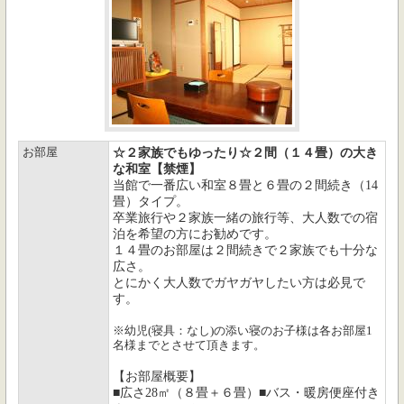
お部屋
☆２家族でもゆったり☆２間（１４畳）の大き
な和室【禁煙】
当館で一番広い和室８畳と６畳の２間続き（14
畳）タイプ。
卒業旅行や２家族一緒の旅行等、大人数での宿
泊を希望の方にお勧めです。
１４畳のお部屋は２間続きで２家族でも十分な
広さ。
とにかく大人数でガヤガヤしたい方は必見で
す。
※幼児(寝具：なし)の添い寝のお子様は各お部屋1
名様までとさせて頂きます。
【お部屋概要】
■広さ28㎡（８畳＋６畳）■バス・暖房便座付き