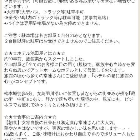
※要事前予約（可能台数に制限がある為お預かり出来ない場合がご
ざいます。）
●大型車(大型バス、トラック等)駐車不可
※全長7M以内のトラック等は駐車可能（要事前連絡）
●バイクは専用駐輪場がない為お停めできません。
ご注意：駐車場は各お部屋１台分のみとなります。
２台目以降の駐車はお受けできませんのでご注意ください。
☆★☆ホテル池田屋とは☆★☆
約90年前、旅館業からスタートしました。
全38部屋と｢全てのお客様に目の届く｣規模で、家族中心当時から変
わらぬ思いでアットホームなホテルとして営業しております。
旅館の頃から多くの常連さんにご愛顧頂き、｢ホテルの箱に旅館の
心｣がコンセプトです。
松本城徒歩5分、女鳥羽川沿いに位置し昔ながらの街並みが残る｢蔵
の街 中町｣にあり、靜かで落ち着いた環境の中、観光にも、ビジ
ネスでも便利でゆっくりとお休み頂けます。
☆★☆食事のご案内☆★☆
【朝食】女将自慢の日替わり和定食は常連さんに大人気。
華やかさはないですが、実家の懐かしい味を思い出します・・・
(品数も多く、ご飯･味噌汁はおかわり自由ですのでボリュームもた
っぷりです)