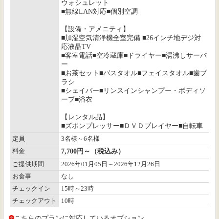
ウォシュレット
■無線LAN対応■個別空調
【設備・アメニティ】
■加湿空気清浄機全室完備 ■26インチ地デジ対
応液晶TV
■客室電話■空冷蔵庫■ドライヤー■湯沸しサーバ
ー
■お茶セット■バスタオル■フェイスタオル■歯ブ
ラシ
■シェイバー■リンスインシャンプー・ボディソ
ープ■浴衣
【レンタル品】
■ズボンプレッサー■ＤＶＤプレイヤー■自転車
定員
3名様～6名様
料金
7,700円～（税込み）
ご提供期間
2026年01月05日～2026年12月26日
お食事
なし
チェックイン
15時～23時
チェックアウト
10時
こちらのプランに対応しているオプション